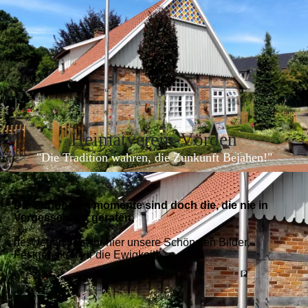
Heimatverein-Vörde
n
"Die Tradition wahren, die Zunkunft Bejahen!"
Die Schönsten momente sind doch die, die nie in
Vergessenheit geraten,
deswegen seht Ihr hier unsere Schönsten Bilder,
Festgehalten für die Ewigkeit!