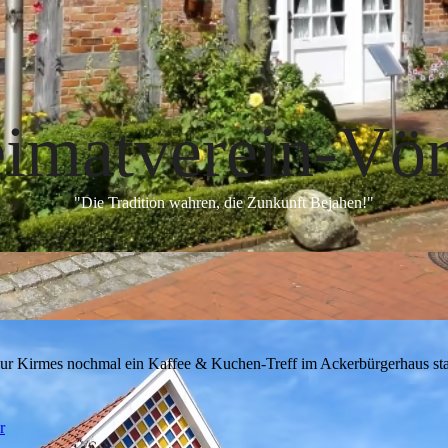
imatverein-Vö
"Die Tradition wahren, die Zunkunft Bejahen!"
 zur Kirmes nochmal ein Kaffee & Kuchen-Treff im Ackerbürgerhaus st
r