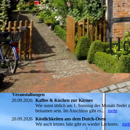
He
Veranstaltungen
20.09.2026
Kaffee & Kuchen zur Kirmes
Wie sonst üblich am 1. Sonntag des Monats findet
beisamen sein. Im Anschluss gibt es...
mehr
20.09.2026
Köstlichkeiten aus dem Dutch-Oven
Wir auch letztes Jahr gibt es wieder Leckeres.
meh