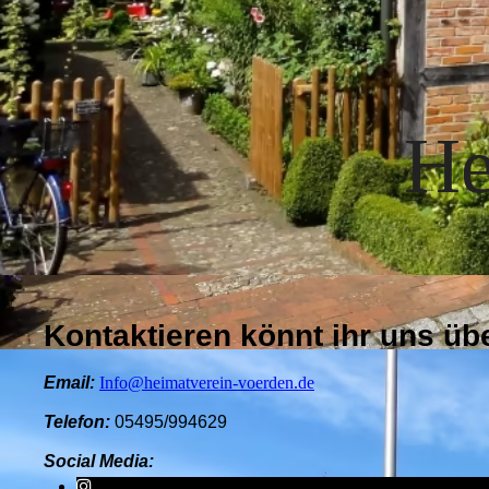
He
Kontaktieren könnt ihr uns üb
Email:
Info@heimatverein-voerden.de
Telefon:
05495/994629
Social Media: