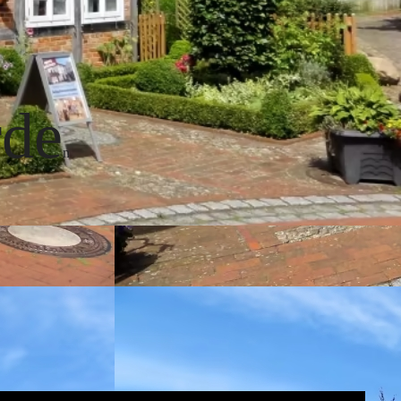
rde
n