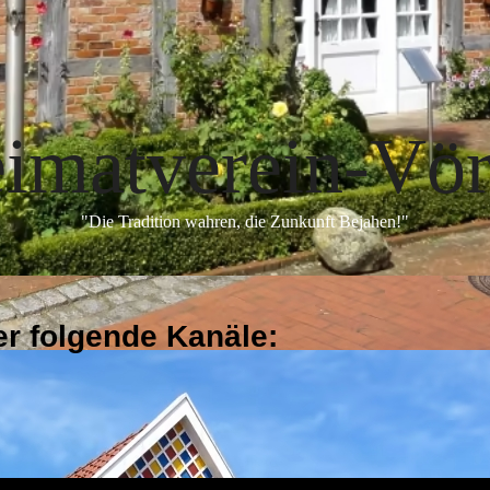
imatverein-Vö
"Die Tradition wahren, die Zunkunft Bejahen!"
er folgende Kanäle: