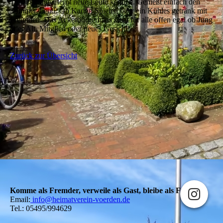
Trefft freunde, lernt neue Leute kennen. Genießt einfach den
Sommerabend. Ob Karten Spielen oder ein Kühles getränk mit
Freunden. Das Ackerbürgerhaus steht für alle offen egal ob Jung
oder Alt, Mitglied oder neues Gesicht!
Zurück zur Übersicht
Komme als Fremder, verweile als Gast, bleibe als Freund!
Email:
info@heimatverein-voerden.de
Tel.: 05495/994629