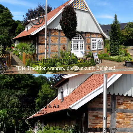
Heimatverein-Vörde
n
"Die Tradition wahren, die Zunkunft Bejahen!"
Veranstaltungen
Klönabend für Jung & Alt
Datum:
08.07.2026
19:00
Wir laden euch gern ein, kommt ins unser Ackerbürgerhaus,