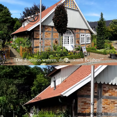
Heimatverein-Vörde
n
"Die Tradition wahren, die Zunkunft Bejahen!"
Veranstaltungen
Kaffee & Kuchen
Datum:
07.06.2026
14:00
Für Junge, Alt, Vördener & Freunde. Wie jeden 1. Sonntag im