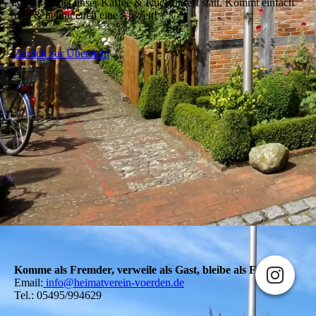
Monat findet unser Kaffee & Kuchentreff statt. Kommt einfach
rein & nehmt euch eine Auszeit!
Zurück zur Übersicht
Komme als Fremder, verweile als Gast, bleibe als Freund!
Email:
info@heimatverein-voerden.de
Tel.: 05495/994629