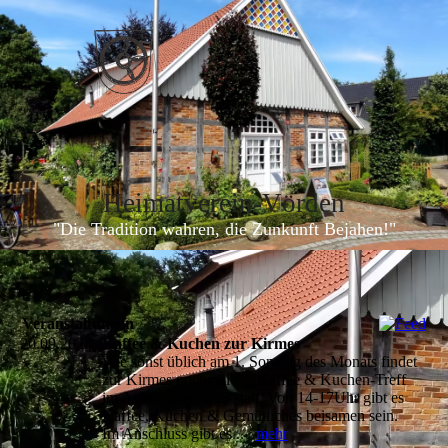
Heimatverein-Vörde
n
"Die Tradition wahren, die Zunkunft Bejahen!"
Veranstaltungen
20.09.2026
Kaffee & Kuchen zur Kirmes
Wie sonst üblich am 1. Sonntag des Monats findet
zur Kirmes nochmal ein Kaffee & Kuchen-Treff
im Ackerbürgerhaus statt. Von 14-17Uhr gibt es
Kaffee, Kuchen & Gemütliches beisamen sein.
Im Anschluss gibt es...
mehr