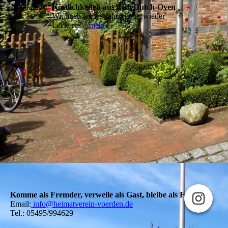
20.09.2026
Köstlichkeiten aus dem Dutch-Oven
Wir auch letztes Jahr gibt es wieder
Leckeres.
mehr
Komme als Fremder, verweile als Gast, bleibe als Freund!
Email:
info@heimatverein-voerden.de
Tel.: 05495/994629