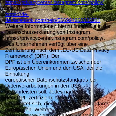
https://privacycenter.instagram.com/policy/
und
https://de-
de.facebook.com/help/566994660333381
.
Weitere Informationen hierzu finden Sie in der
Datenschutzerklärung von Instagram:
https://privacycenter.instagram.com/policy/.
Das Unternehmen verfügt über eine
Zertifizierung nach dem „EU-US Data Privacy
Framework“ (DPF). Der
DPF ist ein Übereinkommen zwischen der
Europäischen Union und den USA, der die
Einhaltung
europäischer Datenschutzstandards bei
Datenverarbeitungen in den USA
gewährleisten soll. Jedes nach
dem DPF zertifizierte Unternehmen
verpflichtet sich, diese Datenschutzstandards
einzuhalten. Weitere
Informationen hierzu erhalten Sie vom