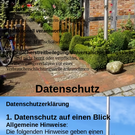
Kontakt
Telefon: 05495/994629
E-Mail: info@heimatverein-voerden.de
Redaktionell verantwortlich
André Hanusch
Email: Andre_Hanusch@web.de
Verbraucherstreitbeilegung/Universalschlichtungsstelle
Wir sind nicht bereit oder verpflichtet, an
Streitbeilegungsverfahren vor einer
Verbraucherschlichtungsstelle teilzunehmen
Datenschutz
Datenschutzerklärung
1. Datenschutz auf einen Blick
Allgemeine Hinweise
:
Die folgenden Hinweise geben einen