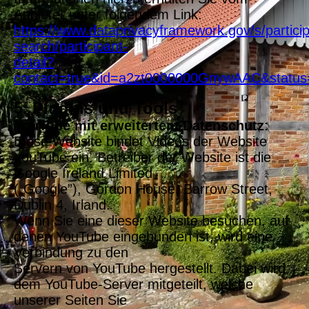
Anbieter unter folgendem Link:
https://www.dataprivacyframework.gov/s/particip
search/participant-
detail?
contact=true&id=a2zt0000000GnywAAC&status
5. Plugins und Tools
YouTube mit erweitertem Datenschutz
:
Diese Website bindet Videos der Website
YouTube ein. Betreiber der Website ist die
Google Ireland Limited
(„Google”), Gordon House, Barrow Street,
Dublin 4, Irland.
Wenn Sie eine dieser Website besuchen, auf
denen YouTube eingebunden ist, wird eine
Verbindung zu den
Servern von YouTube hergestellt. Dabei wird
dem YouTube-Server mitgeteilt, welche
unserer Seiten Sie