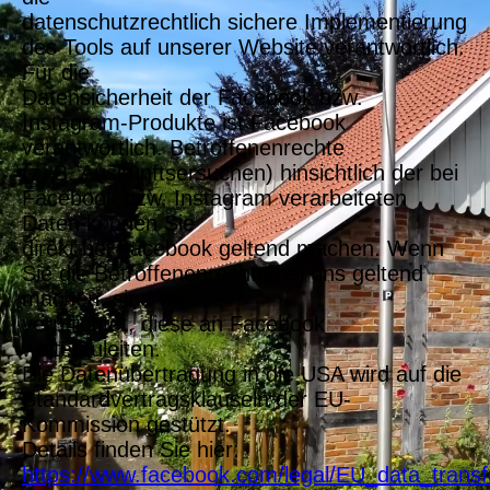
datenschutzrechtlich sichere Implementierung
des Tools auf unserer Website verantwortlich.
Für die
Datensicherheit der Facebook bzw.
Instagram-Produkte ist Facebook
verantwortlich. Betroffenenrechte
(z. B. Auskunftsersuchen) hinsichtlich der bei
Facebook bzw. Instagram verarbeiteten
Daten können Sie
direkt bei Facebook geltend machen. Wenn
Sie die Betroffenenrechte bei uns geltend
machen, sind wir
verpflichtet, diese an Facebook
weiterzuleiten.
Die Datenübertragung in die USA wird auf die
Standardvertragsklauseln der EU-
Kommission gestützt.
Details finden Sie hier:
https://www.facebook.com/legal/EU_data_tran