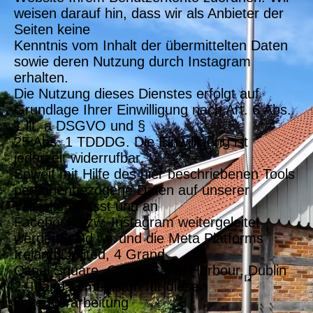
weisen darauf hin, dass wir als Anbieter der
Seiten keine
Kenntnis vom Inhalt der übermittelten Daten
sowie deren Nutzung durch Instagram
erhalten.
Die Nutzung dieses Dienstes erfolgt auf
Grundlage Ihrer Einwilligung nach Art. 6 Abs.
1 lit. a DSGVO und §
25 Abs. 1 TDDDG. Die Einwilligung ist
jederzeit widerrufbar.
Soweit mit Hilfe des hier beschriebenen Tools
personenbezogene Daten auf unserer
Website erfasst und an
Facebook bzw. Instagram weitergeleitet
werden, sind wir und die Meta Platforms
Ireland Limited, 4 Grand
Canal Square, Grand Canal Harbour, Dublin
2, Irland gemeinsam für diese
Datenverarbeitung