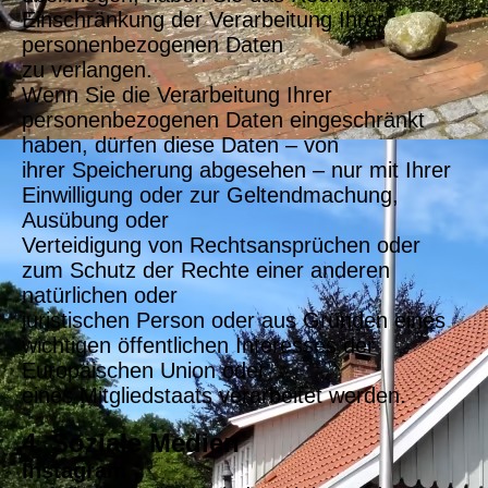
Einschränkung der Verarbeitung Ihrer
personenbezogenen Daten
zu verlangen.
Wenn Sie die Verarbeitung Ihrer
personenbezogenen Daten eingeschränkt
haben, dürfen diese Daten – von
ihrer Speicherung abgesehen – nur mit Ihrer
Einwilligung oder zur Geltendmachung,
Ausübung oder
Verteidigung von Rechtsansprüchen oder
zum Schutz der Rechte einer anderen
natürlichen oder
juristischen Person oder aus Gründen eines
wichtigen öffentlichen Interesses der
Europäischen Union oder
eines Mitgliedstaats verarbeitet werden.
4. Soziale Medien
Instagram