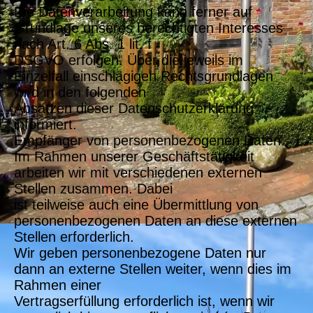
Die Datenverarbeitung kann ferner auf
Grundlage unseres berechtigten Interesses
nach Art. 6 Abs. 1 lit. f
DSGVO erfolgen. Über die jeweils im
Einzelfall einschlägigen Rechtsgrundlagen
wird in den folgenden
Absätzen dieser Datenschutzerklärung
informiert.
Empfänger von personenbezogenen Daten
Im Rahmen unserer Geschäftstätigkeit
arbeiten wir mit verschiedenen externen
Stellen zusammen. Dabei
ist teilweise auch eine Übermittlung von
personenbezogenen Daten an diese externen
Stellen erforderlich.
Wir geben personenbezogene Daten nur
dann an externe Stellen weiter, wenn dies im
Rahmen einer
Vertragserfüllung erforderlich ist, wenn wir