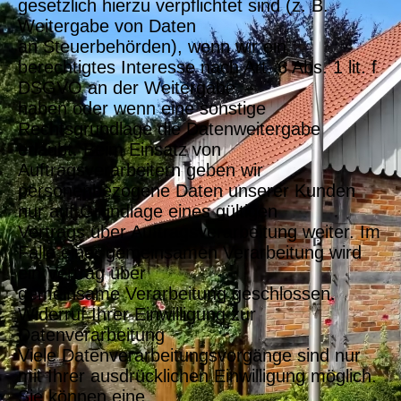
gesetzlich hierzu verpflichtet sind (z. B.
Weitergabe von Daten
an Steuerbehörden), wenn wir ein
berechtigtes Interesse nach Art. 6 Abs. 1 lit. f
DSGVO an der Weitergabe
haben oder wenn eine sonstige
Rechtsgrundlage die Datenweitergabe
erlaubt. Beim Einsatz von
Auftragsverarbeitern geben wir
personenbezogene Daten unserer Kunden
nur auf Grundlage eines gültigen
Vertrags über Auftragsverarbeitung weiter. Im
Falle einer gemeinsamen Verarbeitung wird
ein Vertrag über
gemeinsame Verarbeitung geschlossen.
Widerruf Ihrer Einwilligung zur
Datenverarbeitung
Viele Datenverarbeitungsvorgänge sind nur
mit Ihrer ausdrücklichen Einwilligung möglich.
Sie können eine