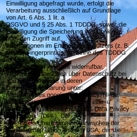
Einwilligung abgefragt wurde, erfolgt die
Verarbeitung ausschließlich auf Grundlage
von Art. 6 Abs. 1 lit. a
DSGVO und § 25 Abs. 1 TDDDG, soweit die
Einwilligung die Speicherung von Cookies
oder den Zugriff auf
Informationen im Endgerät des Nutzers (z. B.
Device-Fingerprinting) im Sinne des TDDDG
umfasst. Die
Einwilligung ist jederzeit widerrufbar.
Weitere Informationen über Datenschutz bei
YouTube finden Sie in deren
Datenschutzerklärung unter:
https://policies.google.com/privacy?hl=de.
Das Unternehmen verfügt über eine
Zertifizierung nach dem „EU-US Data Privacy
Framework“ (DPF). Der
DPF ist ein Übereinkommen zwischen der
Europäischen Union und den USA, der die