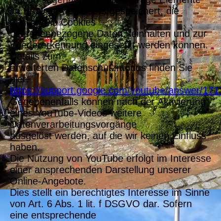
im Browser des Users gespeichert, die
ähnlich wie Cookies
personenbezogene Daten beinhalten und zur
Wiedererkennung eingesetzt werden können.
Details zum
erweiterten Datenschutzmodus finden Sie
hier:
https://support.google.com/youtube/answer/171
Gegebenenfalls können nach der Aktivierung
eines YouTube-Videos weitere
Datenverarbeitungsvorgänge
ausgelöst werden, auf die wir keinen Einfluss
haben.
Die Nutzung von YouTube erfolgt im Interesse
einer ansprechenden Darstellung unserer
Online-Angebote.
Dies stellt ein berechtigtes Interesse im Sinne
von Art. 6 Abs. 1 lit. f DSGVO dar. Sofern
eine entsprechende