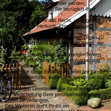
Nutzerverhaltens verwendet werden.
Welche Rechte haben Sie bezüglich Ihrer
Daten?
Sie haben jederzeit das Recht, unentgeltlich
Auskunft über Herkunft, Empfänger und
Zweck Ihrer
gespeicherten personenbezogenen Daten zu
erhalten. Sie haben außerdem ein Recht, die
Berichtigung oder
Löschung dieser Daten zu verlangen. Wenn
Sie eine Einwilligung zur Datenverarbeitung
erteilt haben,
können Sie diese Einwilligung jederzeit für die
Zukunft widerrufen. Außerdem haben Sie das
Recht, unter
bestimmten Umständen die Einschränkung
der Verarbeitung Ihrer personenbezogenen
Daten zu verlangen.
Des Weiteren steht Ihnen ein