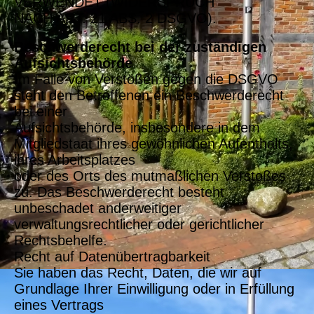
VERWENDET (WIDERSPRUCH
NACH ART. 21 ABS. 2 DSGVO).
Beschwerderecht bei der zuständigen
Aufsichtsbehörde
Im Falle von Verstößen gegen die DSGVO
steht den Betroffenen ein Beschwerderecht
bei einer
Aufsichtsbehörde, insbesondere in dem
Mitgliedstaat ihres gewöhnlichen Aufenthalts,
ihres Arbeitsplatzes
oder des Orts des mutmaßlichen Verstoßes
zu. Das Beschwerderecht besteht
unbeschadet anderweitiger
verwaltungsrechtlicher oder gerichtlicher
Rechtsbehelfe.
Recht auf Datenübertragbarkeit
Sie haben das Recht, Daten, die wir auf
Grundlage Ihrer Einwilligung oder in Erfüllung
eines Vertrags