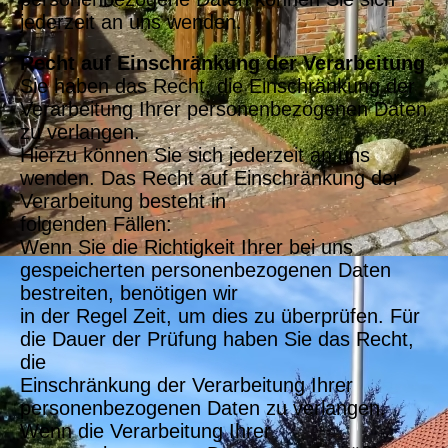
jederzeit an uns wenden.
Recht auf Einschränkung der Verarbeitung
Sie haben das Recht, die Einschränkung der
Verarbeitung Ihrer personenbezogenen Daten
zu verlangen.
Hierzu können Sie sich jederzeit an uns
wenden. Das Recht auf Einschränkung der
Verarbeitung besteht in
folgenden Fällen:
Wenn Sie die Richtigkeit Ihrer bei uns
gespeicherten personenbezogenen Daten
bestreiten, benötigen wir
in der Regel Zeit, um dies zu überprüfen. Für
die Dauer der Prüfung haben Sie das Recht,
die
Einschränkung der Verarbeitung Ihrer
personenbezogenen Daten zu verlangen.
Wenn die Verarbeitung Ihrer