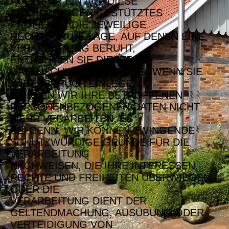
AUCH FÜR EIN AUF DIESE
BESTIMMUNGEN GESTÜTZTES
PROFILING. DIE JEWEILIGE
RECHTSGRUNDLAGE, AUF DENEN EINE
VERARBEITUNG BERUHT,
ENTNEHMEN SIE DIESER
DATENSCHUTZERKLÄRUNG. WENN SIE
WIDERSPRUCH EINLEGEN,
WERDEN WIR IHRE BETROFFENEN
PERSONENBEZOGENEN DATEN NICHT
MEHR VERARBEITEN, ES
SEI DENN, WIR KÖNNEN ZWINGENDE
SCHUTZWÜRDIGE GRÜNDE FÜR DIE
VERARBEITUNG
NACHWEISEN, DIE IHRE INTERESSEN,
RECHTE UND FREIHEITEN ÜBERWIEGEN
ODER DIE
VERARBEITUNG DIENT DER
GELTENDMACHUNG, AUSÜBUNG ODER
VERTEIDIGUNG VON