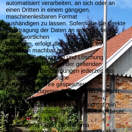
automatisiert verarbeiten, an sich oder an
einen Dritten in einem gängigen,
maschinenlesbaren Format
aushändigen zu lassen. Sofern Sie die direkte
Übertragung der Daten an einen anderen
Verantwortlichen
verlangen, erfolgt dies nur, soweit es
technisch machbar ist.
Auskunft, Berichtigung und Löschung
Sie haben im Rahmen der geltenden
gesetzlichen Bestimmungen jederzeit das
Recht auf unentgeltliche
Auskunft über Ihre gespeicherten
personenbezogenen Daten, deren Herkunft
und Empfänger und den
Zweck der Datenverarbeitung und ggf. ein
Recht auf Berichtigung oder Löschung dieser
Daten. Hierzu sowie
zu weiteren Fragen zum Thema
personenbezogene Daten können Sie sich