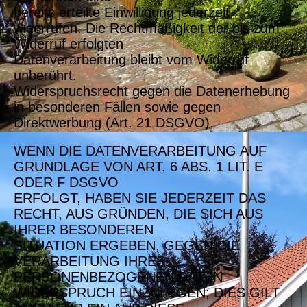
bereits erteilte Einwilligung jederzeit
widerrufen. Die Rechtmäßigkeit der bis zum
Widerruf erfolgten
Datenverarbeitung bleibt vom Widerruf
unberührt.
Widerspruchsrecht gegen die Datenerhebung
in besonderen Fällen sowie gegen
Direktwerbung (Art. 21 DSGVO).
WENN DIE DATENVERARBEITUNG AUF
GRUNDLAGE VON ART. 6 ABS. 1 LIT. E
ODER F DSGVO
ERFOLGT, HABEN SIE JEDERZEIT DAS
RECHT, AUS GRÜNDEN, DIE SICH AUS
IHRER BESONDEREN
SITUATION ERGEBEN, GEGEN DIE
VERARBEITUNG IHRER
PERSONENBEZOGENEN DATEN
WIDERSPRUCH EINZULEGEN; DIES GILT