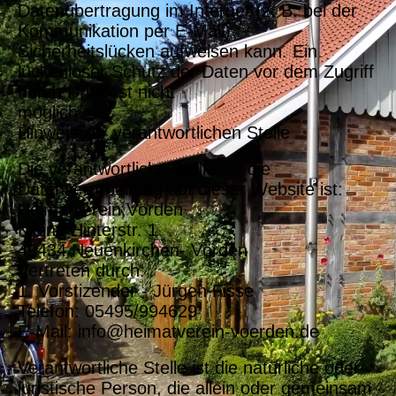
Datenübertragung im Internet (z. B. bei der
Kommunikation per E-Mail)
Sicherheitslücken aufweisen kann. Ein
lückenloser Schutz der Daten vor dem Zugriff
durch Dritte ist nicht
möglich.
Hinweis zur verantwortlichen Stelle
Die verantwortliche Stelle für die
Datenverarbeitung auf dieser Website ist:
Heimatverein Vörden
Kleine Hinterstr. 1
49434 Neuenkirchen- Vörden
Vertreten durch:
1. Vorstizender - Jürgen Fisse
Telefon: 05495/994629
E-Mail: info@heimatverein-voerden.de
Verantwortliche Stelle ist die natürliche oder
juristische Person, die allein oder gemeinsam