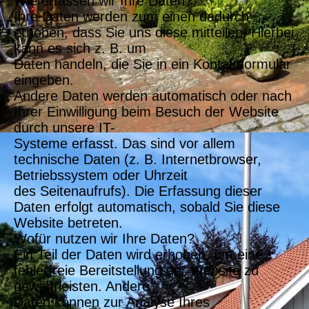
Wie erfassen wir Ihre Daten?
Ihre Daten werden zum einen dadurch
erhoben, dass Sie uns diese mitteilen. Hierbei
kann es sich z. B. um
Daten handeln, die Sie in ein Kontaktformular
eingeben.
Andere Daten werden automatisch oder nach
Ihrer Einwilligung beim Besuch der Website
durch unsere IT-
Systeme erfasst. Das sind vor allem
technische Daten (z. B. Internetbrowser,
Betriebssystem oder Uhrzeit
des Seitenaufrufs). Die Erfassung dieser
Daten erfolgt automatisch, sobald Sie diese
Website betreten.
Wofür nutzen wir Ihre Daten?
Ein Teil der Daten wird erhoben, um eine
fehlerfreie Bereitstellung der Website zu
gewährleisten. Andere
Daten können zur Analyse Ihres