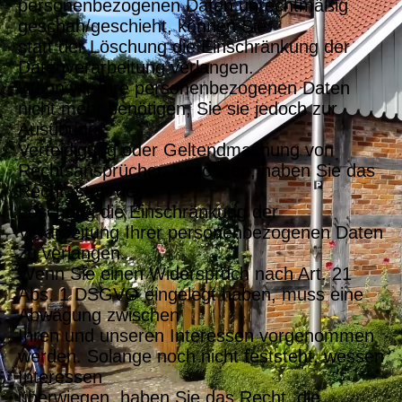
personenbezogenen Daten unrechtmäßig
geschah/geschieht, können Sie
statt der Löschung die Einschränkung der
Datenverarbeitung verlangen.
Wenn wir Ihre personenbezogenen Daten
nicht mehr benötigen, Sie sie jedoch zur
Ausübung,
Verteidigung oder Geltendmachung von
Rechtsansprüchen benötigen, haben Sie das
Recht, statt der
Löschung die Einschränkung der
Verarbeitung Ihrer personenbezogenen Daten
zu verlangen.
Wenn Sie einen Widerspruch nach Art. 21
Abs. 1 DSGVO eingelegt haben, muss eine
Abwägung zwischen
Ihren und unseren Interessen vorgenommen
werden. Solange noch nicht feststeht, wessen
Interessen
überwiegen, haben Sie das Recht, die