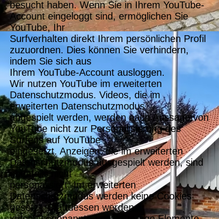
besucht haben. Wenn Sie in Ihrem YouTube-
Account eingeloggt sind, ermöglichen Sie
YouTube, Ihr
Surfverhalten direkt Ihrem persönlichen Profil
zuzuordnen. Dies können Sie verhindern,
indem Sie sich aus
Ihrem YouTube-Account ausloggen.
Wir nutzen YouTube im erweiterten
Datenschutzmodus. Videos, die im
erweiterten Datenschutzmodus
abgespielt werden, werden nach Aussage von
YouTube nicht zur Personalisierung des
Surfens auf YouTube
eingesetzt. Anzeigen, die im erweiterten
Datenschutzmodus ausgespielt werden, sind
ebenfalls nicht
personalisiert. Im erweiterten
Datenschutzmodus werden keine Cookies
gesetzt. Stattdessen werden
jedoch sogenannte Local Storage Elemente