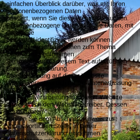
einfachen Überblick darüber, was mit Ihren
personenbezogenen Daten
passiert, wenn Sie diese Website besuchen.
Personenbezogene Daten sind alle Daten, mit
denen Sie
persönlich identifiziert werden können.
Ausführliche Informationen zum Thema
Datenschutz entnehmen
Sie unserer unter diesem Text aufgeführten
Datenschutzerklärung.
Datenerfassung auf dieser Website
Wer ist verantwortlich für die Datenerfassung
auf dieser Website?
Die Datenverarbeitung auf dieser Website
erfolgt durch den Websitebetreiber. Dessen
Kontaktdaten
können Sie dem Abschnitt „Hinweis zur
Verantwortlichen Stelle“ in dieser
Datenschutzerklärung entnehmen.