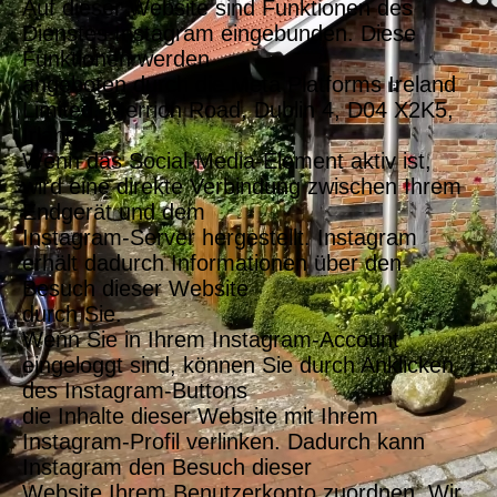
Auf dieser Website sind Funktionen des
Dienstes Instagram eingebunden. Diese
Funktionen werden
angeboten durch die Meta Platforms Ireland
Limited, Merrion Road, Dublin 4, D04 X2K5,
Irland.
Wenn das Social-Media-Element aktiv ist,
wird eine direkte Verbindung zwischen Ihrem
Endgerät und dem
Instagram-Server hergestellt. Instagram
erhält dadurch Informationen über den
Besuch dieser Website
durch Sie.
Wenn Sie in Ihrem Instagram-Account
eingeloggt sind, können Sie durch Anklicken
des Instagram-Buttons
die Inhalte dieser Website mit Ihrem
Instagram-Profil verlinken. Dadurch kann
Instagram den Besuch dieser
Website Ihrem Benutzerkonto zuordnen. Wir