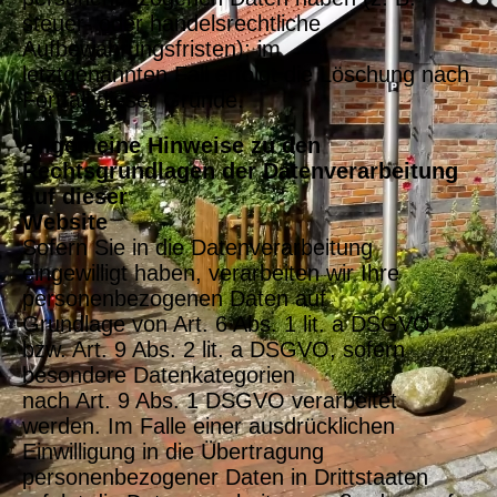
steuer- oder handelsrechtliche
Aufbewahrungsfristen); im
letztgenannten Fall erfolgt die Löschung nach
Fortfall dieser Gründe.
Allgemeine Hinweise zu den
Rechtsgrundlagen der Datenverarbeitung
auf dieser
Website
Sofern Sie in die Datenverarbeitung
eingewilligt haben, verarbeiten wir Ihre
personenbezogenen Daten auf
Grundlage von Art. 6 Abs. 1 lit. a DSGVO
bzw. Art. 9 Abs. 2 lit. a DSGVO, sofern
besondere Datenkategorien
nach Art. 9 Abs. 1 DSGVO verarbeitet
werden. Im Falle einer ausdrücklichen
Einwilligung in die Übertragung
personenbezogener Daten in Drittstaaten