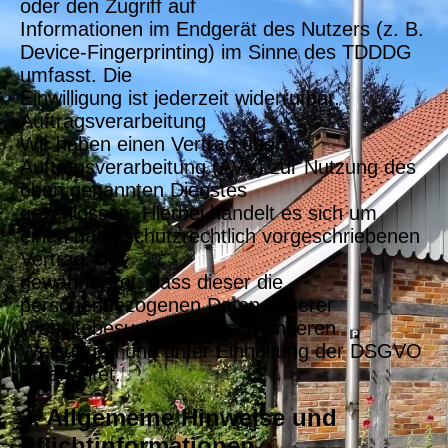
oder den Zugriff auf
Informationen im Endgerät des Nutzers (z. B.
Device-Fingerprinting) im Sinne des TDDDG
umfasst. Die
Einwilligung ist jederzeit widerrufbar.
Auftragsverarbeitung
Wir haben einen Vertrag über
Auftragsverarbeitung (AVV) zur Nutzung des
oben genannten Dienstes
geschlossen. Hierbei handelt es sich um
einen datenschutzrechtlich vorgeschriebenen
Vertrag, der
gewährleistet, dass dieser die
personenbezogenen Daten unserer
Websitebesucher nur nach unseren
Weisungen und unter Einhaltung der DSGVO
verarbeitet.
3. Allgemeine Hinweise und
Pflichtinformationen