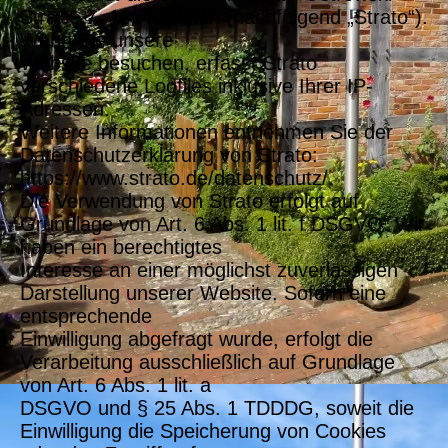
Straße 7, 10249 Berlin (nachfolgend „Strato“).
Wenn Sie unsere
Website besuchen, erfasst Strato
verschiedene Logfiles inklusive Ihrer IP-
Adressen.
Weitere Informationen entnehmen Sie der
Datenschutzerklärung von Strato:
https://www.strato.de/datenschutz/.
Die Verwendung von Strato erfolgt auf
Grundlage von Art. 6 Abs. 1 lit. f DSGVO. Wir
haben ein berechtigtes
Interesse an einer möglichst zuverlässigen
Darstellung unserer Website. Sofern eine
entsprechende
Einwilligung abgefragt wurde, erfolgt die
Verarbeitung ausschließlich auf Grundlage
von Art. 6 Abs. 1 lit. a
DSGVO und § 25 Abs. 1 TDDDG, soweit die
Einwilligung die Speicherung von Cookies