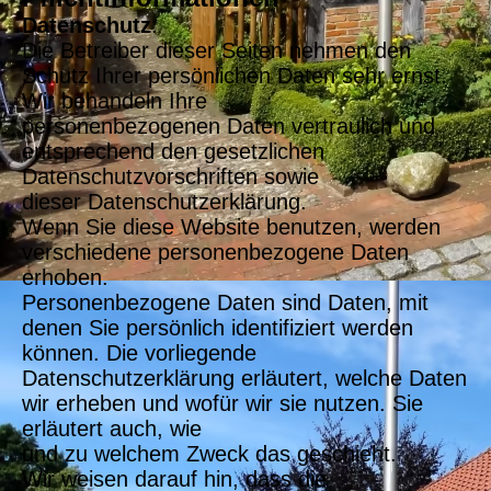
Datenschutz
:
Die Betreiber dieser Seiten nehmen den
Schutz Ihrer persönlichen Daten sehr ernst.
Wir behandeln Ihre
personenbezogenen Daten vertraulich und
entsprechend den gesetzlichen
Datenschutzvorschriften sowie
dieser Datenschutzerklärung.
Wenn Sie diese Website benutzen, werden
verschiedene personenbezogene Daten
erhoben.
Personenbezogene Daten sind Daten, mit
denen Sie persönlich identifiziert werden
können. Die vorliegende
Datenschutzerklärung erläutert, welche Daten
wir erheben und wofür wir sie nutzen. Sie
erläutert auch, wie
und zu welchem Zweck das geschieht.
Wir weisen darauf hin, dass die