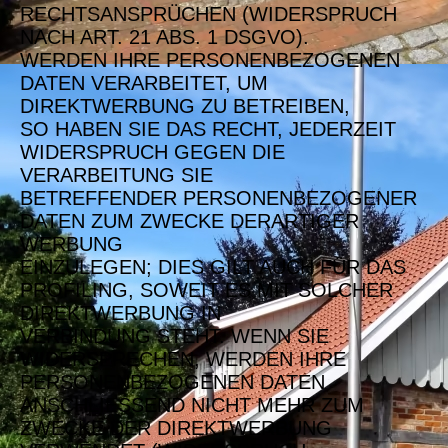
RECHTSANSPRÜCHEN (WIDERSPRUCH
NACH ART. 21 ABS. 1 DSGVO).
WERDEN IHRE PERSONENBEZOGENEN
DATEN VERARBEITET, UM
DIREKTWERBUNG ZU BETREIBEN,
SO HABEN SIE DAS RECHT, JEDERZEIT
WIDERSPRUCH GEGEN DIE
VERARBEITUNG SIE
BETREFFENDER PERSONENBEZOGENER
DATEN ZUM ZWECKE DERARTIGER
WERBUNG
EINZULEGEN; DIES GILT AUCH FÜR DAS
PROFILING, SOWEIT ES MIT SOLCHER
DIREKTWERBUNG IN
VERBINDUNG STEHT. WENN SIE
WIDERSPRECHEN, WERDEN IHRE
PERSONENBEZOGENEN DATEN
ANSCHLIESSEND NICHT MEHR ZUM
ZWECKE DER DIREKTWERBUNG