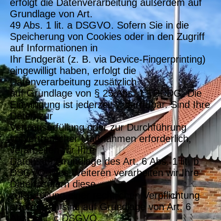
erfolgt die Datenverarbeitung außerdem auf
Grundlage von Art.
49 Abs. 1 lit. a DSGVO. Sofern Sie in die
Speicherung von Cookies oder in den Zugriff
auf Informationen in
Ihr Endgerät (z. B. via Device-Fingerprinting)
eingewilligt haben, erfolgt die
Datenverarbeitung zusätzlich
auf Grundlage von § 25 Abs. 1 TDDDG. Die
Einwilligung ist jederzeit widerrufbar. Sind Ihre
Daten zur
Vertragserfüllung oder zur Durchführung
vorvertraglicher Maßnahmen erforderlich,
verarbeiten wir Ihre
Daten auf Grundlage des Art. 6 Abs. 1 lit. b
DSGVO. Des Weiteren verarbeiten wir Ihre
Daten, sofern diese
zur Erfüllung einer rechtlichen Verpflichtung
erforderlich sind auf Grundlage von Art. 6
Abs. 1 lit. c DSGVO.