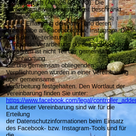
verantwortlich (Art. 26 DSGVO). Die
gemeinsame Verantwortlichkeit beschränkt
sich dabei ausschließlich
auf die Erfassung der Daten und deren
Weitergabe an Facebook bzw. Instagram. Die
nach der Weiterleitung
erfolgende Verarbeitung durch Facebook bzw.
Instagram ist nicht Teil der gemeinsamen
Verantwortung.
Die uns gemeinsam obliegenden
Verpflichtungen wurden in einer Vereinbarung
über gemeinsame
Verarbeitung festgehalten. Den Wortlaut der
Vereinbarung finden Sie unter:
https://www.facebook.com/legal/controller_add
Laut dieser Vereinbarung sind wir für die
Erteilung
der Datenschutzinformationen beim Einsatz
des Facebook- bzw. Instagram-Tools und für
die