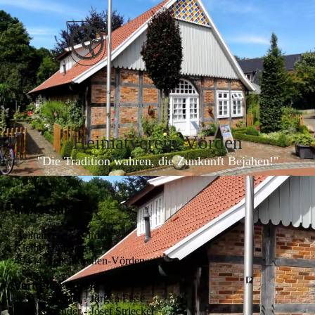
Heimatverein-Vörde
n
"Die Tradition wahren, die Zunkunft Bejahen!"
Impressum
Heimatverein Vörden
Kleine Hinterstr. 1
49434 Neuenkirchen-Vörden
Vertreten durch:
1. Vorstizender - Jürgen Fisse
2. Vorstizender - Josef Striecker