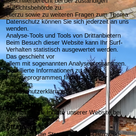
Beschwerderecht bei der zuständigen
Aufsichtsbehörde zu.
Hierzu sowie zu weiteren Fragen zum Thema
Datenschutz können Sie sich jederzeit an uns
wenden.
Analyse-Tools und Tools von Drittanbietern
Beim Besuch dieser Website kann Ihr Surf-
Verhalten statistisch ausgewertet werden.
Das geschieht vor
allem mit sogenannten Analyseprogrammen.
Detaillierte Informationen zu diesen
Analyseprogrammen finden Sie in der
folgenden
Datenschutzerklärung.
2. Hosting
Wir hosten die Inhalte unserer Website bei
folgendem Anbieter:
Strato
Anbieter ist die Strato AG, Otto-Ostrowski-