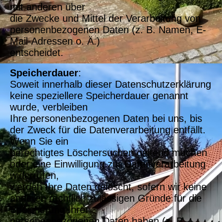
mit anderen über
die Zwecke und Mittel der Verarbeitung von
personenbezogenen Daten (z. B. Namen, E-
Mail-Adressen o. Ä.)
entscheidet.
Speicherdauer
:
Soweit innerhalb dieser Datenschutzerklärung
keine speziellere Speicherdauer genannt
wurde, verbleiben
Ihre personenbezogenen Daten bei uns, bis
der Zweck für die Datenverarbeitung entfällt.
Wenn Sie ein
berechtigtes Löschersuchen geltend machen
oder eine Einwilligung zur Datenverarbeitung
widerrufen,
werden Ihre Daten gelöscht, sofern wir keine
anderen rechtlich zulässigen Gründe für die
Speicherung Ihrer
personenbezogenen Daten haben (z. B.