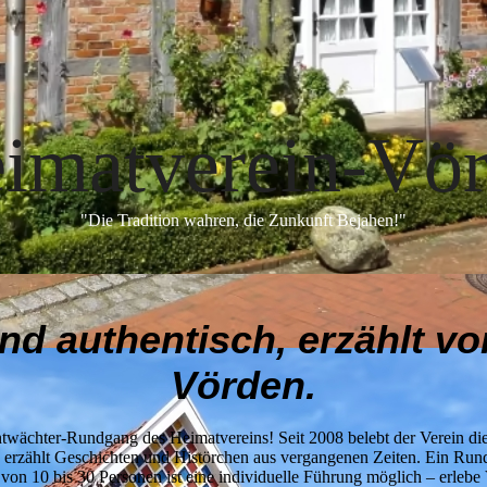
imatverein-Vö
"Die Tradition wahren, die Zunkunft Bejahen!"
d authentisch, erzählt v
Vörden.
twächter-Rundgang des Heimatvereins! Seit 2008 belebt der Verein diese
 erzählt Geschichten und Histörchen aus vergangenen Zeiten. Ein Rund
on 10 bis 30 Personen ist eine individuelle Führung möglich – erleb