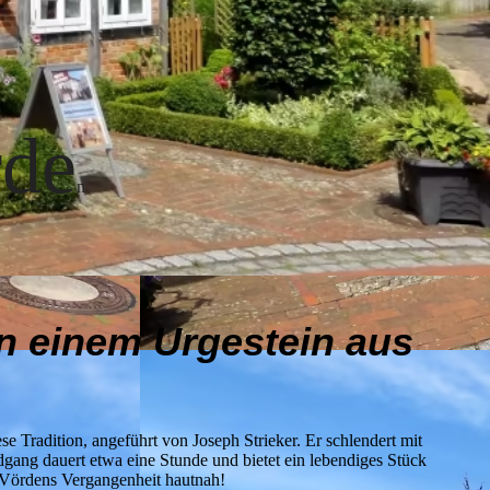
rde
n
on einem Urgestein aus
 Tradition, angeführt von Joseph Strieker. Er schlendert mit
gang dauert etwa eine Stunde und bietet ein lebendiges Stück
e Vördens Vergangenheit hautnah!