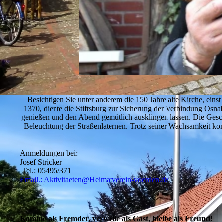
Besichtigen Sie unter anderem die 150 Jahre alte Kirche, einst
1370, diente die Stiftsburg zur Sicherung der Verbindung Os
genießen und den Abend gemütlich ausklingen lassen. Die Geschi
Beleuchtung der Straßenlaternen. Trotz seiner Wachsamkeit ko
Anmeldungen bei:
Josef Stricker
Tel.: 05495/371
Email.: Aktivitaeten@Heimatverein-voerden.de
Komme als Fremder, verweile als Gast, bleibe als Freund!