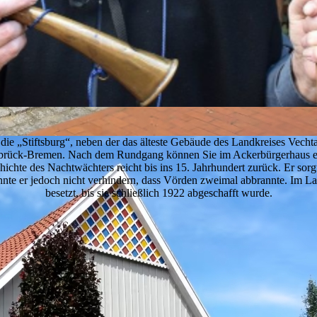
 die „Stiftsburg“, neben der das älteste Gebäude des Landkreises Vechta,
nabrück-Bremen. Nach dem Rundgang können Sie im Ackerbürgerhaus e
chte des Nachtwächters reicht bis ins 15. Jahrhundert zurück. Er sor
nnte er jedoch nicht verhindern, dass Vörden zweimal abbrannte. Im La
besetzt, bis sie schließlich 1922 abgeschafft wurde.