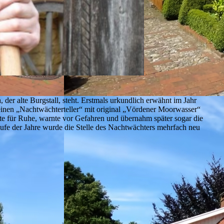
 der alte Burgstall, steht. Erstmals urkundlich erwähnt im Jahr
inen „Nachtwächterteller“ mit original „Vördener Moorwasser“
gte für Ruhe, warnte vor Gefahren und übernahm später sogar die
ufe der Jahre wurde die Stelle des Nachtwächters mehrfach neu