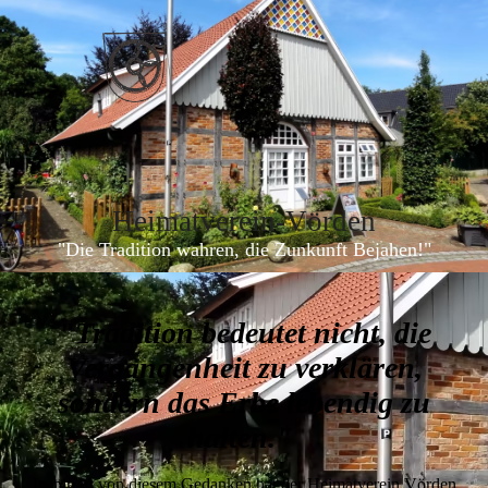
Heimatverein-Vörde
n
"Die Tradition wahren, die Zunkunft Bejahen!"
"Tradition bedeutet nicht, die
Vergangenheit zu verklären,
sondern das Erbe lebendig zu
halten."
Inspiriert von diesem Gedanken hat der Heimatverein Vörden