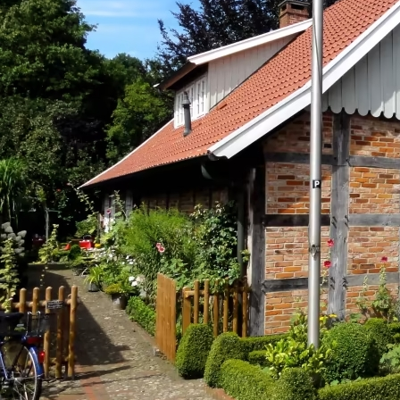
1716142277418