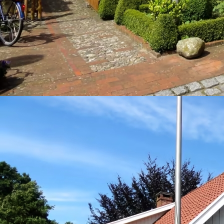
PSX_20230306_194514