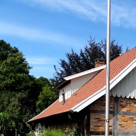
1716142277362