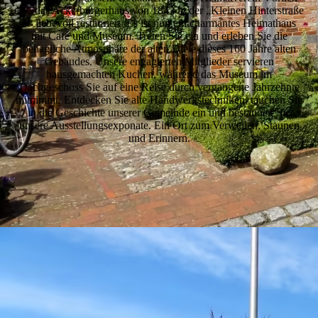
e.V. das Ackerbürgerhaus von 1843 in der „Kleinen Hinterstraße
1“ liebevoll restauriert. Es ist nun ein charmantes Heimathaus
mit Café und Museum. Treten Sie ein und erleben Sie die
behagliche Atmosphäre der alten Diele dieses 160 Jahre alten
Gebäudes. Unsere engagierten Mitglieder servieren
hausgemachten Kuchen, während das Museum im
Dachgeschoss Sie auf eine Reise durch vergangene Jahrzehnte
mitnimmt. Entdecken Sie alte Handwerkstechniken, tauchen Sie
in die Geschichte unserer Gemeinde ein und bestaunen Sie
unsere Ausstellungsexponate. Ein Ort zum Verweilen, Staunen
und Erinnern.