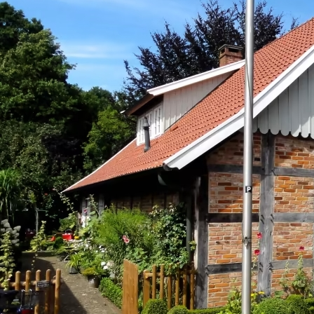
PSX_20230306_194618